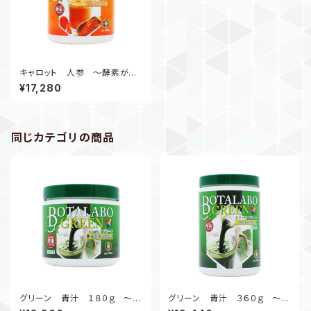
キャロット 人参 ～酵素が生
きている完全無農薬・自然農法
¥17,280
のにんじんエキス粉末～
同じカテゴリの商品
グリーン 青汁 １８０ｇ ～酵
グリーン 青汁 ３６０ｇ ～酵
素が生きてる完全無農薬・自然
素が生きてる完全無農薬・自然