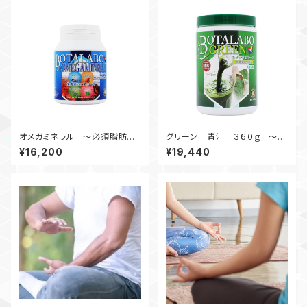
オメガミネラル ～必須脂肪酸
グリーン 青汁 ３６０ｇ ～酵
と植物ミネラルを配合した栄養
素が生きてる完全無農薬・自然
¥16,200
¥19,440
素のフルコース～
農法の大麦若葉エキス粉末～