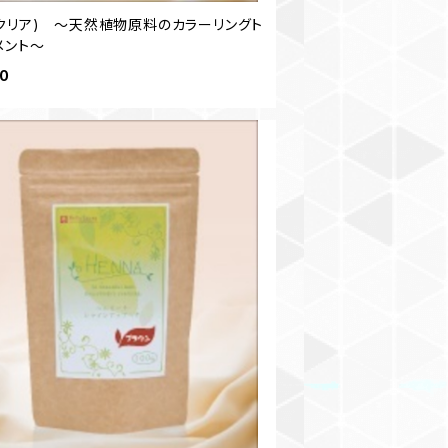
(クリア) ～天然植物原料のカラーリングト
メント～
50