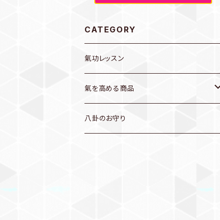
CATEGORY
氣功レッスン
氣を高める商品
栄養補助食品
八卦のお守り
ココナッツオイル
自然食品
ヘナ